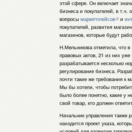
этой сфере. Он включает зна
бизнеса и покупателей, в т.ч.
вопросы
маркетплейсов
и
ин
покупателей, развития магази
магазинов, которые будут рабо
Н.Мельникова отметила, что в
правовых актов, 21 из них уже
разрабатывается несколько но
регулирование бизнеса. Разра
почти такие же требования к м
Мы бы хотели, чтобы потребит
было более понятно, какие у н
свой товар, кто должен ответи
Начальник управления также ра
находится проект указа, кото
условий для развития торговл