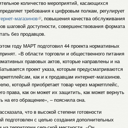
чительное количество мероприятий, касающихся
 определяет требования к цифровым полкам, регулирует
тернет-магазинов
, повышения качества обслуживания
нов шаговой доступности, совершенствования формата
тать без продавцов.
 этом году МАРТ подготовил 44 проекта нормативных
 принят. «В области торговли и общественного питания
рмативных правовых актов, которые направлены и на
батывается проект указа, которым предусматриваются
аркетплейсам, как и к продавцам интернет-магазинов.
елю, который приобретает товар через маркетплейс,
его права, как он может их защитить, как может вернуть
ть на его обращение», – пояснила она.
ссказала, что в высокой степени готовности
рый подготовлен с целью создания дополнительных
и на территории сельской местности. «Он