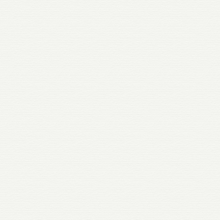
государственного
социального
заказа»